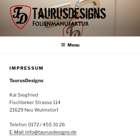
Skip
to
content
Menu
IMPRESSUM
TaurusDesigns
Kai Siegfried
Fischbeker Strasse 114
21629 Neu Wulmstorf
Telefon: 0172 / 455 31 26
E-Mail: info@taurusdesigns.de